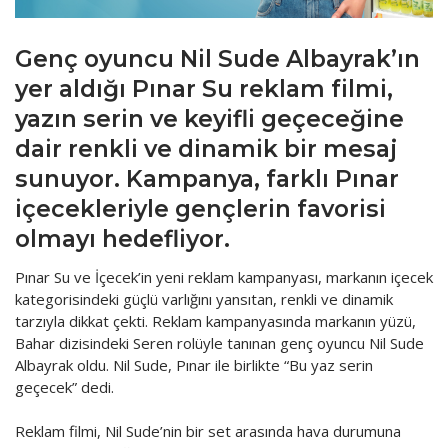
FinTech
Genç oyuncu Nil Sude Albayrak’ın
Gayrimenkul
yer aldığı Pınar Su reklam filmi,
Gündem
yazın serin ve keyifli geçeceğine
Haber
dair renkli ve dinamik bir mesaj
sunuyor. Kampanya, farklı Pınar
Kültür Sanat
içecekleriyle gençlerin favorisi
Makale
olmayı hedefliyor.
Organize Perakende
Pınar Su ve İçecek’in yeni reklam kampanyası, markanın içecek
kategorisindeki güçlü varlığını yansıtan, renkli ve dinamik
Sağlık
tarzıyla dikkat çekti. Reklam kampanyasında markanın yüzü,
Sosyal Sorumluluk
Bahar dizisindeki Seren rolüyle tanınan genç oyuncu Nil Sude
Albayrak oldu. Nil Sude, Pınar ile birlikte “Bu yaz serin
Sürmanşet
geçecek” dedi.
Turizm
Reklam filmi, Nil Sude’nin bir set arasında hava durumuna