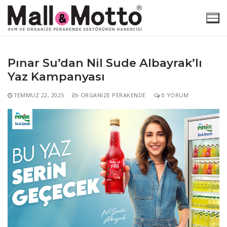
İçeriğe
atla
Pınar Su’dan Nil Sude Albayrak’lı
Yaz Kampanyası
Arama:
TEMMUZ 22, 2025
ORGANIZE PERAKENDE
0 YORUM
Ana Sayfa
Haber Kategorileri
Atamalar
Motto Özel
AVM
Araştırma
En Çok Okunanlar
E-Dergi
Etkinlikler