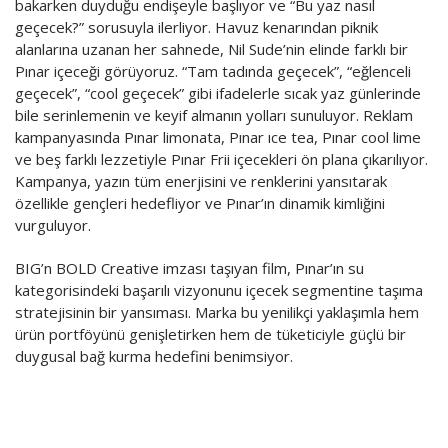
bakarken duyduğu endişeyle başlıyor ve “Bu yaz nasıl
Vitrindekiler
geçecek?” sorusuyla ilerliyor. Havuz kenarından piknik
alanlarına uzanan her sahnede, Nil Sude’nin elinde farklı bir
Yönetim Danışmanlık
Pınar içeceği görüyoruz. “Tam tadında geçecek”, “eğlenceli
MottoCar
geçecek”, “cool geçecek” gibi ifadelerle sıcak yaz günlerinde
bile serinlemenin ve keyif almanın yolları sunuluyor. Reklam
kampanyasında Pınar limonata, Pınar ıce tea, Pınar cool lime
ve beş farklı lezzetiyle Pınar Frii içecekleri ön plana çıkarılıyor.
Kampanya, yazın tüm enerjisini ve renklerini yansıtarak
özellikle gençleri hedefliyor ve Pınar’ın dinamik kimliğini
vurguluyor.
BIG’n BOLD Creative imzası taşıyan film, Pınar’ın su
kategorisindeki başarılı vizyonunu içecek segmentine taşıma
stratejisinin bir yansıması. Marka bu yenilikçi yaklaşımla hem
ürün portföyünü genişletirken hem de tüketiciyle güçlü bir
duygusal bağ kurma hedefini benimsiyor.