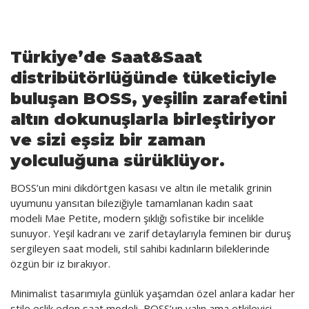
FinTech
Gayrimenkul
Türkiye’de Saat&Saat
Gündem
distribütörlüğünde tüketiciyle
buluşan BOSS, yeşilin zarafetini
Haber
altın dokunuşlarla birleştiriyor
Kültür Sanat
ve sizi eşsiz bir zaman
Makale
yolculuğuna sürüklüyor.
Organize Perakende
BOSS’un mini dikdörtgen kasası ve altın ile metalik grinin
uyumunu yansıtan bileziğiyle tamamlanan kadın saat
Sağlık
modeli Mae Petite, modern şıklığı sofistike bir incelikle
sunuyor. Yeşil kadranı ve zarif detaylarıyla feminen bir duruş
Sosyal Sorumluluk
sergileyen saat modeli, stil sahibi kadınların bileklerinde
Sürmanşet
özgün bir iz bırakıyor.
Turizm
Minimalist tasarımıyla günlük yaşamdan özel anlara kadar her
stile eşlik eden saat modeli, BOSS’un yalın ama etkileyici