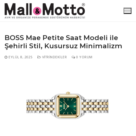
İçeriğe
atla
BOSS Mae Petite Saat Modeli ile
Şehirli Stil, Kusursuz Minimalizm
Arama:
EYLÜL 8, 2025
VITRINDEKILER
0 YORUM
Ana Sayfa
Haber Kategorileri
Atamalar
Motto Özel
AVM
Araştırma
En Çok Okunanlar
E-Dergi
Etkinlikler