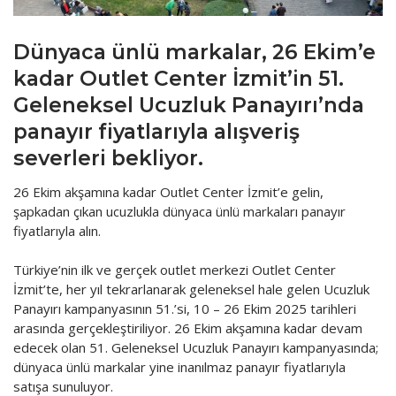
FinTech
Dünyaca ünlü markalar, 26 Ekim’e
Gayrimenkul
kadar Outlet Center İzmit’in 51.
Gündem
Geleneksel Ucuzluk Panayırı’nda
Haber
panayır fiyatlarıyla alışveriş
severleri bekliyor.
Kültür Sanat
26 Ekim akşamına kadar Outlet Center İzmit’e gelin,
Makale
şapkadan çıkan ucuzlukla dünyaca ünlü markaları panayır
fiyatlarıyla alın.
Organize Perakende
Sağlık
Türkiye’nin ilk ve gerçek outlet merkezi Outlet Center
İzmit’te, her yıl tekrarlanarak geleneksel hale gelen Ucuzluk
Sosyal Sorumluluk
Panayırı kampanyasının 51.’si, 10 – 26 Ekim 2025 tarihleri
arasında gerçekleştiriliyor. 26 Ekim akşamına kadar devam
Sürmanşet
edecek olan 51. Geleneksel Ucuzluk Panayırı kampanyasında;
dünyaca ünlü markalar yine inanılmaz panayır fiyatlarıyla
Turizm
satışa sunuluyor.