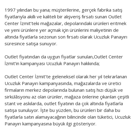
Vitrindekiler
1997 yılından bu yana; müşterilerine, gerçek fabrika satış
Yönetim Danışmanlık
fiyatlarıyla akıllı ve kaliteli bir alışveriş fırsatı sunan Outlet
Center İzmit’teki mağazalar, depolarındaki ürünleri eritmek
MottoCar
ve yeni ürünlere yer açmak için ürünlerini maliyetinin de
altında fiyatlarla sezonun son fırsatı olarak Ucuzluk Panayırı
süresince satışa sunuyor.
Outlet fiyatından da uygun fiyatlar sunulan,Outlet Center
İzmit’in kampanyası Ucuzluk Panayırı hakkında;
Outlet Center İzmit’te geleneksel olarak her yıl tekrarlanan
Ucuzluk Panayırı kampanyasında, mağazalarda ve üretici
firmaların merkez depolarında bulunan satış hızı düşük ve
sirkülâsyonu az olan ürünler, mağaza önlerine çıkarılan çeşitli
stant ve askılarda, outlet fiyatının da çok altında fiyatlarla
satışa sunuluyor. İşte bu yüzden, bu ürünleri bir daha bu
fiyatlarla satın alamayacağının bilincinde olan tüketici, Ucuzluk
Panayırı kampanyasına büyük ilgi gösteriyor.