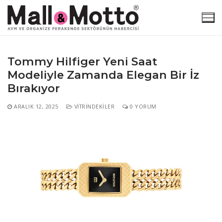
İçeriğe
atla
Tommy Hilfiger Yeni Saat
Modeliyle Zamanda Elegan Bir İz
Arama:
Bırakıyor
ARALIK 12, 2025
VITRINDEKILER
0 YORUM
Ana Sayfa
Haber Kategorileri
Atamalar
Motto Özel
AVM
Araştırma
En Çok Okunanlar
E-Dergi
Etkinlikler