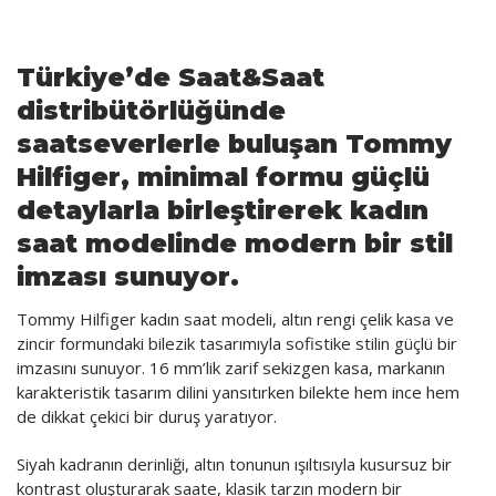
FinTech
Türkiye’de Saat&Saat
Gayrimenkul
distribütörlüğünde
Gündem
saatseverlerle buluşan Tommy
Haber
Hilfiger, minimal formu güçlü
Kültür Sanat
detaylarla birleştirerek kadın
saat modelinde modern bir stil
Makale
imzası sunuyor.
Organize Perakende
Tommy Hilfiger kadın saat modeli, altın rengi çelik kasa ve
Sağlık
zincir formundaki bilezik tasarımıyla sofistike stilin güçlü bir
imzasını sunuyor. 16 mm’lik zarif sekizgen kasa, markanın
Sosyal Sorumluluk
karakteristik tasarım dilini yansıtırken bilekte hem ince hem
de dikkat çekici bir duruş yaratıyor.
Sürmanşet
Siyah kadranın derinliği, altın tonunun ışıltısıyla kusursuz bir
Turizm
kontrast oluşturarak saate, klasik tarzın modern bir