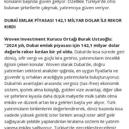
konuların başında güven geliyor. Özellikle Türkiye’de ofisi
bulunan şirketlerle çalışmak, yatırımcıya güven veriyor.
DUBAİ EMLAK PİYASASI 142,1 MİLYAR DOLAR İLE REKOR
KIRDI
Woven Investment Kurucu Ortağı Burak Ustaoğlu:
“2024 yılı, Dubai emlak piyasası için 142,1 milyar dolar
değerle rekor kırılan bir yıl oldu.
Dubai’de kısa sürede geri
dönüş, sıfır vergi ve güçlü kira getirisi, yatırımcıların öncelikli
ilgisini çeken konular. Woven olarak Dubai’de, doğru
yatırımları sektörel analizler ışığında, en uygun fiyatlarla ve
güvenilir iş ortakları aracılığıyla yatırımcılarla buluşturuyoruz.
Dubai’nin avantajları arasında; vergisiz (tax-free) ekonomik
sistem, ipotek alma kolaylığı, golden vize avantajı, diğer ülke
ve şehirlere kıyasla daha düşük maliyetle mülk sahibi olma
imkânı ve düzenli artan kira gelirleri başta yer alıyor. Türk
yatırımcıların birikimlerini değerlendirerek, döviz bazında kısa
vadede yüksek getirili; ister birikim amaçlı ister aktif gelir
sağlayacak şekilde yapılandırılan kiralama sistemi ile yatırım
yapma imkânı sağlıyoruz. Türkiye’de gerçekleştireceğimiz