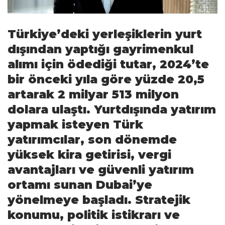
FinTech
Türkiye’deki yerleşiklerin yurt
Gayrimenkul
dışından yaptığı gayrimenkul
Gündem
alımı için ödediği tutar, 2024’te
Haber
bir önceki yıla göre yüzde 20,5
artarak 2 milyar 513 milyon
Kültür Sanat
dolara ulaştı. Yurtdışında yatırım
Makale
yapmak isteyen Türk
Organize Perakende
yatırımcılar, son dönemde
Sağlık
yüksek kira getirisi, vergi
avantajları ve güvenli yatırım
Sosyal Sorumluluk
ortamı sunan Dubai’ye
Sürmanşet
yönelmeye başladı. Stratejik
Turizm
konumu, politik istikrarı ve